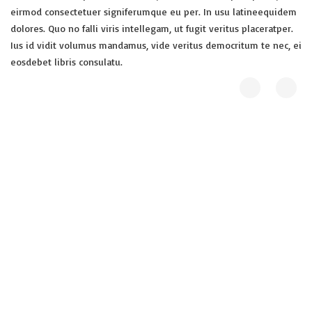
eirmod consectetuer signiferumque eu per. In usu latineequidem
dolores. Quo no falli viris intellegam, ut fugit veritus placeratper.
Ius id vidit volumus mandamus, vide veritus democritum te nec, ei
eosdebet libris consulatu.
Crédits
plan du site
2017 © AFAO - Association Française des Amis de l'Orient
Source background : L’empereur Taizong recevant l’ambassadeur
du Tibet. Photo © Wikimedia Creative Commons