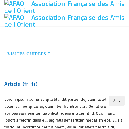
ACCUEIL
S'INSCRIRE À NOS ACTIVITÉS
DEVENIR MEMBRE
CONFÉRENCES
VOYAGES
VISITES GUIDÉES
NOS PARTENAIRES
CONTACT
Article (fr-fr)
Lorem ipsum ad his scripta blandit partiendo, eum fastidii
accumsan euripidis in, eum liber hendrerit an. Qui ut wisi
vocibus suscipiantur, quo dicit ridens inciderint id. Quo mundi
lobortis reformidans eu, legimus senseritdefiniebas an eos. Eu sit
tincidunt incorrupte definitionem, vis mutat affert percipit cu,