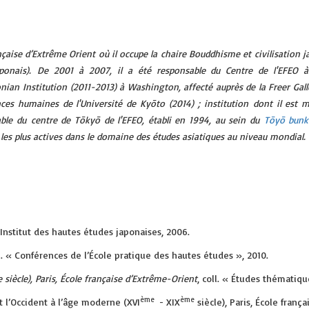
ançaise d’Extrême Orient où il occupe la chaire Bouddhisme et civilisation 
aponais). De 2001 à 2007, il a été responsable du Centre de l'EFEO 
nian Institution (2011-2013) à Washington, affecté auprès de la Freer Galle
ences humaines de l'Université de Kyōto (2014) ; institution dont il est 
able du centre de Tōkyō de l'EFEO, établi en 1994, au sein du
Tōyō bun
e les plus actives dans le domaine des études asiatiques au niveau mondial.
, Institut des hautes études japonaises, 2006.
oll. « Conférences de l’École pratique des hautes études », 2010.
 siècle), Paris, École française
d’Extrême-Orient
, coll. « Études thématiqu
ème
ème
 l’Occident à l’âge moderne (XVI
- XIX
siècle), Paris, École franç