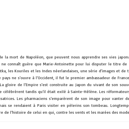
e la mort de Napoléon, que peuvent nous apprendre ses vies japonais
ne connaît guère que Marie-Antoinette pour lui disputer le titre de F
atka, les Kouriles et les Indes néerlandaises, une série d’images et d
pays ne s’ouvre à l’Occident, il fut le premier ambassadeur de France 
La gloire de l’Empire s’est construite au Japon du vivant de son souve
e célébrèrent tandis qu’il était exilé à Sainte-Hélène. Les réformateur
isatrices. Les pharmaciens s’emparèrent de son image pour vanter des
nais se rendaient à Paris visiter en pèlerins son tombeau. Longtemp
de l’histoire de celui en qui, contre les vents et les marées des mod