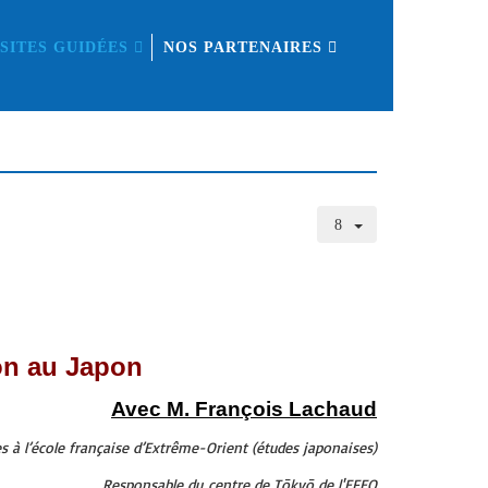
ISITES GUIDÉES
NOS PARTENAIRES
éon au Japon
Avec M. François Lachaud
es à l’école française d’Extrême-Orient (études japonaises)
Responsable du centre de Tōkyō de l'EFEO