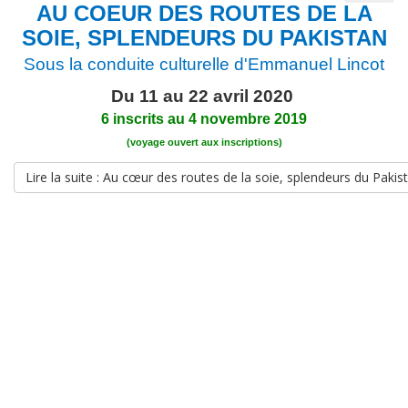
AU COEUR DES ROUTES DE LA
SOIE, SPLENDEURS DU PAKISTAN
Sous la conduite culturelle d'Emmanuel Lincot
Du 11 au 22 avril 2020
6 inscrits au 4 novembre 2019
(voyage ouvert aux inscriptions)
Lire la suite : Au cœur des routes de la soie, splendeurs du Pakis
Crédits
plan du site
2019 © AFAO - Association Française des Amis de l'Orient
Source background : Tibet - Mont Everest Base Camp and
Rongbuk monastery. Photo © Göran Höglund