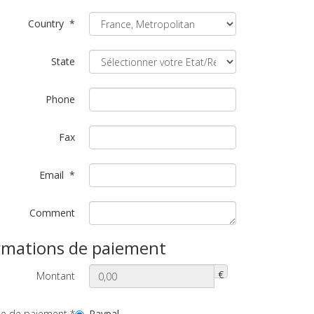
Country
*
State
Phone
Fax
Email
*
Comment
rmations de paiement
€
Montant
e de paiement
*
Paypal