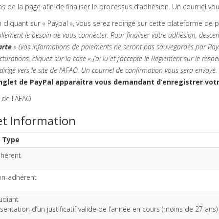
s de la page afin de finaliser le processus d’adhésion. Un courriel vo
 cliquant sur « Paypal », vous serez redirigé sur cette plateforme de 
llement le besoin de vous connecter. Pour finaliser votre adhésion, desce
arte
» (vos informations de paiements ne seront pas sauvegardés par Pay
cturations, cliquez sur la case « J’ai lu et j’accepte le Règlement sur le resp
dirigé vers le site de l’AFAO. Un courriel de confirmation vous sera envoyé.
nglet de PayPal apparaitra vous demandant d’enregistrer votre
 de l'AFAO
et Information
 Type
dhérent
on-adhérent
tudiant
sentation d’un justificatif valide de l’année en cours (moins de 27 ans)