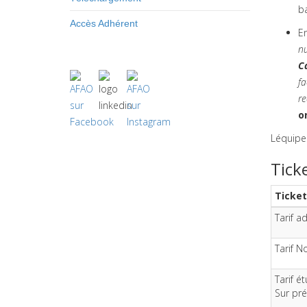
ba
Accès Adhérent
En
nu
C
fa
re
o
Léquipe
Tick
Ticket
Tarif a
Tarif N
Tarif é
Sur pré