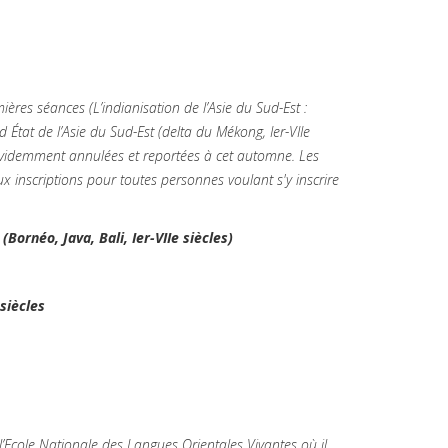
res séances (L’indianisation de l’Asie du Sud-Est :
État de l’Asie du Sud-Est (delta du Mékong, Ier-VIIe
t évidemment annulées et reportées à cet automne. Les
ux inscriptions pour toutes personnes voulant s'y inscrire
Bornéo, Java, Bali, Ier-VIIe siècles)
siècles
l’Ecole Nationale des Langues Orientales Vivantes où il