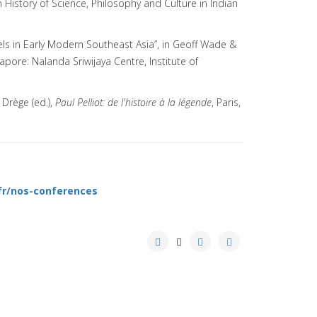
 on History of Science, Philosophy and Culture in Indian
ls in Early Modern Southeast Asia”, in Geoff Wade &
gapore: Nalanda Sriwijaya Centre, Institute of
 Drège (ed.),
Paul Pelliot: de l'histoire à la légende
, Paris,
/fr/nos-conferences