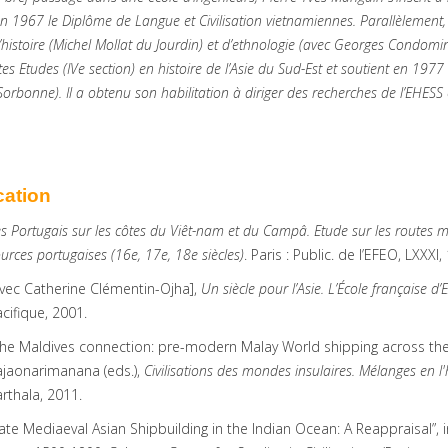
en 1967 le Diplôme de Langue et Civilisation vietnamiennes. Parallèlement, 
’histoire (Michel Mollat du Jourdin) et d’ethnologie (avec Georges Condomin
s Etudes (IVe section) en histoire de l’Asie du Sud-Est et soutient en 1977 
-Sorbonne). Il a obtenu son habilitation à diriger des recherches de l’EHESS
cation
s Portugais sur les côtes du Viêt-nam et du Campâ. Etude sur les routes ma
urces portugaises (16e, 17e, 18e siècles)
. Paris : Public. de l’EFEO, LXXXI,
vec Catherine Clémentin-Ojha],
Un siècle pour l’Asie. L’École française 
cifique, 2001.
he Maldives connection: pre-modern Malay World shipping across the
ajaonarimanana (eds.),
Civilisations des mondes insulaires. Mélanges en l
rthala, 2011.
ate Mediaeval Asian Shipbuilding in the Indian Ocean: A Reappraisal”, 