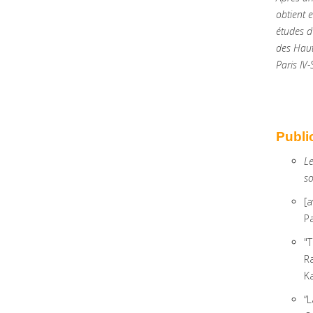
obtient 
études d
des Haute
Paris IV
Publi
Le
so
[a
Pa
"T
R
Ka
“L