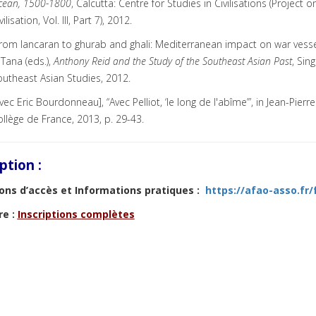
cean, 1500-1800
, Calcutta: Centre for Studies in Civilisations (Project
vilisation, Vol. III, Part 7), 2012.
rom lancaran to ghurab and ghali: Mediterranean impact on war vesse
 Tana (eds.),
Anthony Reid and the Study of the Southeast Asian Past
, Sin
utheast Asian Studies, 2012.
vec Eric Bourdonneau], “Avec Pelliot, ‘le long de l'abîme’”, in Jean-Pierre
llège de France, 2013, p. 29-43.
iption :
ons d’accès et
Informations pratiques
:
https://afao-asso.fr
re :
Inscriptions complètes