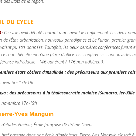
e des États de la région.
IL DU CYCLE
R:
Ce cycle avait débuté courant mars avant le confinement. Les deux premiè
n de l’État, urbanisation, nouveaux paradigmes et Le Funan, premier grand 
 avaient pu être données. Toutefois, les deux dernières conférences furen
à ce cours bénéficient d'une place d'office. Les conférences sont ouvertes a
onférence individuelle - 14€ adhérent / 17€ non adhérent).
emiers états côtiers d’Insulinde : des précurseurs aux premiers rois (
 novembre 17h-19h
jaya : des précurseurs à la thalassocratie malaise (Sumatra, Ier-XIIIe 
6 novembre 17h-19h
ierre-Yves Manguin
r d’études émérite, École française d’Extrême-Orient.
 bref passage dans une école d’ingénieurs, Pierre-Yves Manguin s’inscrit à 