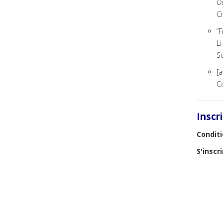
O
Ci
“F
Li
So
[a
Co
Inscr
Conditi
S'inscri