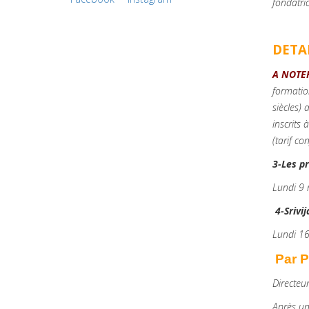
fondatric
DETA
A NOTE
formatio
siècles)
inscrits 
(tarif c
3-Les pr
Lundi 9
4-Srivi
Lundi 1
Par P
Directeu
Après un