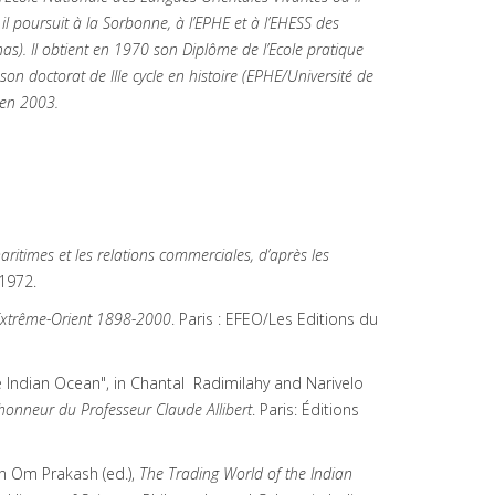
il poursuit à la Sorbonne, à l’EPHE et à l’EHESS des
as). Il obtient en 1970 son Diplôme de l’Ecole pratique
son doctorat de IIIe cycle en histoire (EPHE/Université de
 en 2003.
ritimes et les relations commerciales, d’après les
 1972.
d’Extrême-Orient 1898-2000
. Paris : EFEO/Les Editions du
 Indian Ocean", in Chantal Radimilahy and Narivelo
'honneur du Professeur Claude Allibert
. Paris: Éditions
in Om Prakash (ed.),
The Trading World of the Indian