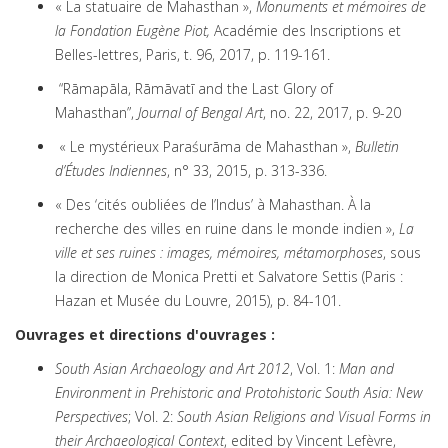
« La statuaire de Mahasthan »,
Monuments et mémoires de
la Fondation Eugène Piot,
Académie des Inscriptions et
Belles-lettres, Paris, t. 96, 2017, p. 119-161.
“Rāmapāla, Rāmāvatī and the Last Glory of
Mahasthan”,
Journal of Bengal Art
, no. 22, 2017, p. 9-20
« Le mystérieux Paraśurāma de Mahasthan »,
Bulletin
d’Études Indiennes
, n° 33, 2015, p. 313-336.
« Des ‘cités oubliées de l’Indus’ à Mahasthan. À la
recherche des villes en ruine dans le monde indien »,
La
ville et ses ruines : images, mémoires, métamorphoses
, sous
la direction de Monica Pretti et Salvatore Settis (Paris :
Hazan et Musée du Louvre, 2015), p. 84-101.
Ouvrages et directions d'ouvrages :
South Asian Archaeology and Art 2012
, Vol. 1:
Man and
Environment in Prehistoric and Protohistoric South Asia: New
Perspectives
; Vol. 2:
South Asian Religions and Visual Forms in
their Archaeological Context
, edited by Vincent Lefèvre,