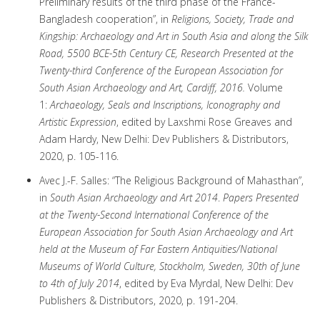
Preliminary results of the third phase of the France-
Bangladesh cooperation”, in
Religions, Society, Trade and
Kingship: Archaeology and Art in South Asia and along the Silk
Road, 5500 BCE-5th Century CE, Research Presented at the
Twenty-third Conference of the European Association for
South Asian Archaeology and Art, Cardiff, 2016.
Volume
1:
Archaeology, Seals and Inscriptions, Iconography and
Artistic Expression
, edited by Laxshmi Rose Greaves and
Adam Hardy, New Delhi: Dev Publishers & Distributors,
2020, p. 105-116.
Avec J.-F. Salles: “The Religious Background of Mahasthan”,
in
South Asian Archaeology and Art 2014
.
Papers Presented
at the Twenty-Second International Conference of the
European Association for South Asian Archaeology and Art
held at the Museum of Far Eastern Antiquities/National
Museums of World Culture, Stockholm, Sweden, 30th of June
to 4th of July 2014
, edited by Eva Myrdal, New Delhi: Dev
Publishers & Distributors, 2020, p. 191-204.