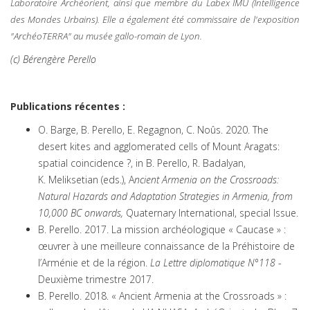
Laboratoire Archéorient, ainsi que membre du Labex IMU (Intelligence
des Mondes Urbains). Elle a également été commissaire de l'exposition
"ArchéoTERRA" au musée gallo-romain de Lyon.
(c) Bérengère Perello
Publications récentes :
O. Barge, B. Perello, E. Regagnon, C. Noûs. 2020. The
desert kites and agglomerated cells of Mount Aragats:
spatial coincidence ?, in B. Perello, R. Badalyan,
K. Meliksetian (eds.), A
ncient Armenia on the Crossroads:
Natural Hazards and Adaptation Strategies in Armenia, from
10,000 BC onwards,
Quaternary International, special Issue.
B. Perello. 2017. La mission archéologique « Caucase » :
œuvrer à une meilleure connaissance de la Préhistoire de
l’Arménie et de la région.
La Lettre diplomatique N°118
-
Deuxième trimestre 2017.
B. Perello. 2018. « Ancient Armenia at the Crossroads » :