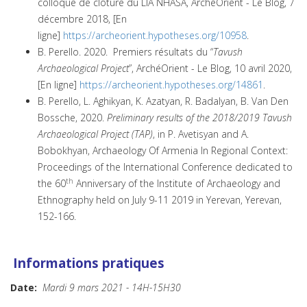
colloque de clôture du LIA NHASA, ArchéOrient - Le Blog, 7
décembre 2018, [En
ligne]
https://archeorient.hypotheses.org/10958
.
B. Perello. 2020. Premiers résultats du “
Tavush
Archaeological Project
”, ArchéOrient - Le Blog, 10 avril 2020,
[En ligne]
https://archeorient.hypotheses.org/14861
.
B. Perello, L. Aghikyan, K. Azatyan, R. Badalyan, B. Van Den
Bossche, 2020.
Preliminary results of the 2018/2019 Tavush
Archaeological Project (TAP)
, in P. Avetisyan and A.
Bobokhyan, Archaeology Of Armenia In Regional Context:
Proceedings of the International Conference dedicated to
th
the 60
Anniversary of the Institute of Archaeology and
Ethnography held on July 9-11 2019 in Yerevan, Yerevan,
152-166.
Info
rmations pratiques
Date:
Mardi 9 mars 2021 - 14H-15H30