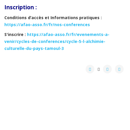
Inscription :
Conditions d’accès et
Informations pratiques
:
https://afao-asso.fr/fr/nos-conferences
S'inscrire :
https://afao-asso.fr/fr/evenements-a-
venir/cycles-de-conferences/cycle-5-l-alchimie-
culturelle-du-pays-tamoul-3
Crédits
plan du site
2017 © AFAO - Association Française des Amis de l'Orient