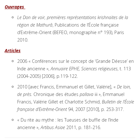
Ouvrages
Le Don de voir, premières représentations krishnaïtes de la
région de Mathurâ
, Publications de l’École française
d’Extrême-Orient (BEFEO, monographie n° 193), Paris
2010.
Articles
2006 « Conférences sur le concept de ‘Grande Déesse’ en
Inde ancienne »,
Annuaire EPHE, Sciences religieuses
, t. 113
(2004-2005) [2006], p.119-122.
2010 [avec Francis, Emmanuel et Gillet, Valérie], «
De loin,
de près.
Chronique des études
pallava
iii », Emmanuel
Francis, Valérie Gillet et Charlotte Schmid,
Bulletin de l’École
française d’Extrême-Orient
94, 2007 [2010], p. 253-317.
« Du rite au mythe : les Tueuses de buffle de l’Inde
ancienne »,
Artibus Asiae
2011, p. 181-216.