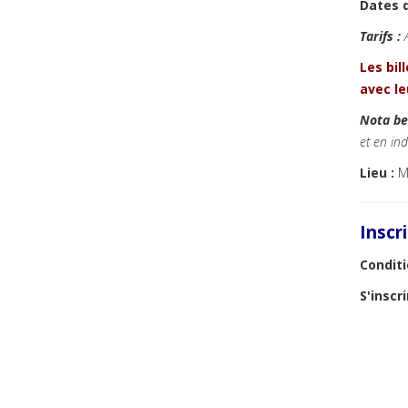
Dates d
Tarifs :
Les bil
avec le
Nota be
et en in
Lieu :
Mu
Inscr
Conditi
S'inscri