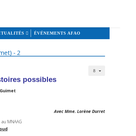
CTUALITÉS
ÉVÉNEMENTS AFAO
met) - 2
stoires possibles
 Guimet
Avec Mme. Lorène Durret
boud