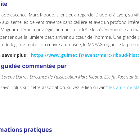
site
adolescence, Marc Riboud, silencieux, regarde. D’abord à Lyon, sa ville
aux semelles de vent traverse sans œillère et avec un profond intérê
 Magnum. Témoin privilégié, humaniste, il frôle les événements cardi
 penser que la lumière peut arriver du cœur de l’homme. Une grande pa
ion du legs de toute son œuvre au musée, le MNAAG organise la premi
 savoir plus :
https://www.guimet.fr/event/marc-riboud-histo
e guidée commentée par
orène Durret, Directrice de l'association Marc Riboud.
Elle fut l’assistan
savoir plus sur cette association, suivez le lien suivant:
les amis de M
mations pratiques