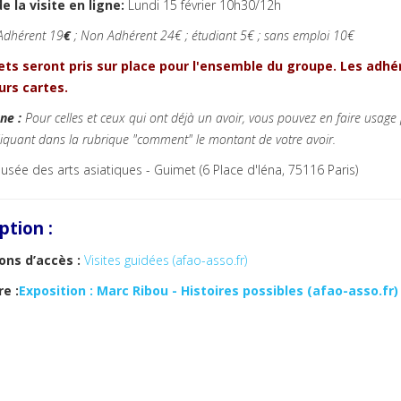
e la visite en ligne:
Lundi 15 février 10h30/12h
Adhérent 19
€
; Non Adhérent 24
€
; étudiant 5€ ; sans emploi 10€
lets seront pris sur place pour l'ensemble du groupe. Les ad
urs cartes.
ne :
Pour celles et ceux qui ont déjà un avoir, vous pouvez en faire usage p
diquant dans la rubrique "comment" le montant de votre avoir.
sée des arts asiatiques - Guimet (6 Place d'Iéna, 75116 Paris)
iption :
ons d’accès :
Visites guidées (afao-asso.fr)
re :
Exposition : Marc Ribou - Histoires possibles (afao-asso.fr)