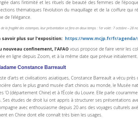
gée dans l’intimité et les rituels de beauté des femmes de l’époque
ections thématiques l’évolution du maquillage et de la coiffure qui ré
e de l’élégance.
 de la fragilité des estampes, leur présentation se fera en deux temps : 1er volet : 7 octobre – 28 
 savoir plus sur l'exposition:
https://www.mcjp.fr/fr/agenda/
au nouveau confinement, l'AFAO
vous propose de faire venir les co
ée en ligne depuis Zoom, et à la même date que prévue initialement
adame Constance Barreault
ste d’arts et civilisations asiatiques, Constance Barreault a vécu près
cière dans le plus grand musée d’art chinois au monde, le Musée natio
s ’O (département Chine) et à l’École du Louvre. Elle parle courammen
. Ses études de droit lui ont appris à structurer ses présentations av
ompagne avec enthousiasme depuis 20 ans des voyages culturels axés sur
t en Chine dont elle connaît très bien les usages.