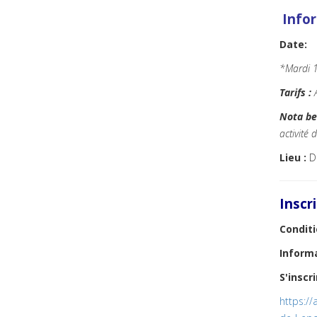
Info
Date:
*Mardi 
Tarifs :
Nota be
activité
Lieu :
De
Inscr
Conditi
Inform
S'inscr
https://