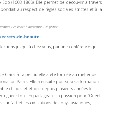
 Edo (1603-1868). Elle permet de découvrir à travers
pondait au respect de règles sociales strictes et à la
novembre / 2e volet : 3 décembre – 06 février
secrets-de-beaute
llections jusqu' à chez vous, par une conférence qui
.
 de 6 ans à Taipei où elle a été formée au métier de
nal du Palais. Elle a ensuite poursuivi sa formation
t le chinois et étudie depuis plusieurs années le
ec rigueur tout en partageant sa passion pour l’Orient.
 l’art et les civilisations des pays asiatiques,