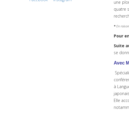
une plon
quatre s
recherch
*
En raison
Pour en
Suite 
se donn
Avec M
Spéciali
conféren
à Langue
japonais
Elle acc
notammen