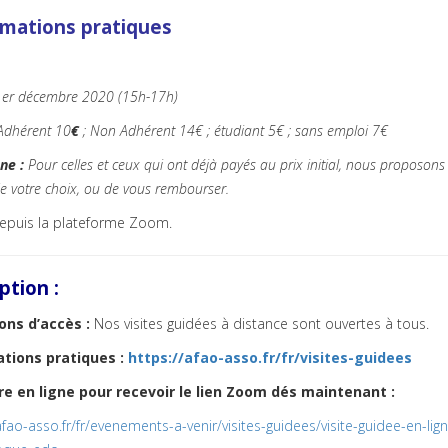
rmations pratiques
1er décembre 2020 (15h-17h)
Adhérent 10
€
; Non Adhérent 14
€
; étudiant 5€ ; sans emploi 7€
ne :
Pour celles et ceux qui ont déjà payés au prix initial, nous proposons
 de votre choix, ou de vous rembourser.
puis la plateforme Zoom.
iption :
ons d’accès :
Nos visites guidées à distance sont ouvertes à tous.
ations pratiques
:
https://afao-asso.fr/fr/visites-guidees
ire en ligne pour recevoir le lien Zoom dés maintenant :
afao-asso.fr/fr/evenements-a-venir/visites-guidees/visite-guidee-en-