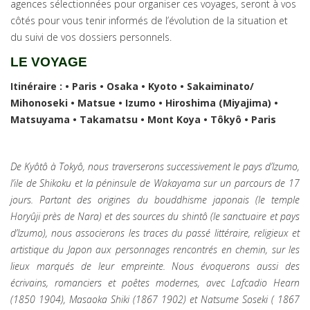
agences sélectionnées pour organiser ces voyages, seront à vos
côtés pour vous tenir informés de l’évolution de la situation et
du suivi de vos dossiers personnels.
LE VOYAGE
Itinéraire : • Paris • Osaka • Kyoto • Sakaiminato/
Mihonoseki • Matsue • Izumo • Hiroshima (Miyajima) •
Matsuyama • Takamatsu • Mont Koya • Tôkyô • Paris
De Kyôtô à Tokyô, nous traverserons successivement le pays d’Izumo,
l’ile de Shikoku et la péninsule de Wakayama sur un parcours de 17
jours. Partant des origines du bouddhisme japonais (le temple
Horyûji près de Nara) et des sources du shintô (le sanctuaire et pays
d’Izumo), nous associerons les traces du passé littéraire, religieux et
artistique du Japon aux personnages rencontrés en chemin, sur les
lieux marqués de leur empreinte. Nous évoquerons aussi des
écrivains, romanciers et poêtes modernes, avec Lafcadio Hearn
(1850 1904), Masaoka Shiki (1867 1902) et Natsume Soseki ( 1867