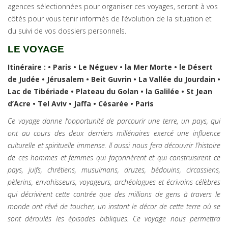
agences sélectionnées pour organiser ces voyages, seront à vos
côtés pour vous tenir informés de l’évolution de la situation et
du suivi de vos dossiers personnels.
LE VOYAGE
Itinéraire : • Paris • Le Néguev • la Mer Morte • le Désert
de Judée • Jérusalem • Beit Guvrin • La Vallée du Jourdain •
Lac de Tibériade • Plateau du Golan • la Galilée • St Jean
d’Acre • Tel Aviv • Jaffa • Césarée • Paris
Ce voyage donne l’opportunité de parcourir une terre, un pays, qui
ont au cours des deux derniers millénaires exercé une influence
culturelle et spirituelle immense. Il aussi nous fera découvrir l’histoire
de ces hommes et femmes qui façonnèrent et qui construisirent ce
pays, juifs, chrétiens, musulmans, druzes, bédouins, circassiens,
pèlerins, envahisseurs, voyageurs, archéologues et écrivains célèbres
qui décrivirent cette contrée que des millions de gens à travers le
monde ont rêvé de toucher, un instant le décor de cette terre où se
sont déroulés les épisodes bibliques. Ce voyage nous permettra