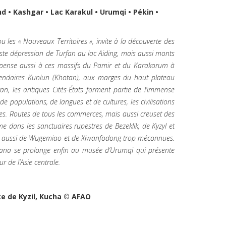
and • Kashgar • Lac Karakul • Urumqi • Pékin •
ou les « Nouveaux Territoires », invite à la découverte des
ste dépression de Turfan au lac Aiding, mais aussi monts
n pense aussi à ces massifs du Pamir et du Karakorum à
légendaires Kunlun (Khotan), aux marges du haut plateau
n, les antiques Cités-États forment partie de l’immense
de populations, de langues et de cultures, les civilisations
lées. Routes de tous les commerces, mais aussi creuset des
me dans les sanctuaires rupestres de Bezeklik, de Kyzyl et
ais aussi de Wugemiao et de Xiwanfodong trop méconnues.
Astana se prolonge enfin au musée d’Urumqi qui présente
 de l’Asie centrale.
te de Kyzil, Kucha © AFAO