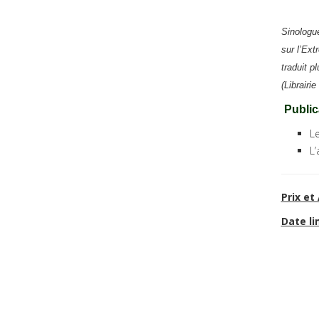
Sinologu
sur l’Ext
traduit p
(Librairi
Public
Le
L’
Prix et
Date li