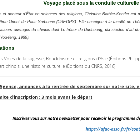
V
oyage placé sous la conduite culturelle
e et docteur d’État en sciences des religions, Christine Barbier-Kontler es
rême-Orient de Paris-Sorbonne (CREOPS). Elle enseigne à la faculté de Théolo
lusieurs ouvrages du chinois dont Le trésor de Dunhuang, dix siècles d’art de 
e You-feng, 1989).
ations
s Voies de la sagesse, Bouddhisme et religions d’Asie (Éditions Philip
art chinois, une histoire culturelle (Éditions du CNRS, 2016)
 Agence, annoncés à la rentrée de septembre sur notre site, e
mite d’inscription : 3 mois avant le départ
Inscrivez vous sur notre newsletter pour recevoir le programme d
https://afao-asso.fr/fr/con