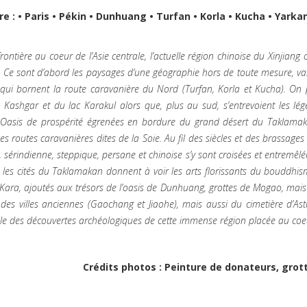
ire : • Paris • Pékin • Dunhuang • Turfan • Korla • Kucha • Yark
ontière au coeur de l’Asie centrale, l’actuelle région chinoise du Xinjiang 
s. Ce sont d’abord les paysages d’une géographie hors de toute mesure, va
 qui bornent la route caravanière du Nord (Turfan, Korla et Kucha). O
e Kashgar et du lac Karakul alors que, plus au sud, s’entrevoient les 
. Oasis de prospérité égrenées en bordure du grand désert du Taklamaka
s routes caravanières dites de la Soie. Au fil des siècles et des brassages 
, sérindienne, steppique, persane et chinoise s’y sont croisées et entremê
s, les cités du Taklamakan donnent à voir les arts florissants du bouddhis
 Kara, ajoutés aux trésors de l’oasis de Dunhuang, grottes de Mogao, m
e des villes anciennes (Gaochang et Jiaohe), mais aussi du cimetière d’
le des découvertes archéologiques de cette immense région placée au coeur
Crédits photos : Peinture de donateurs, grot