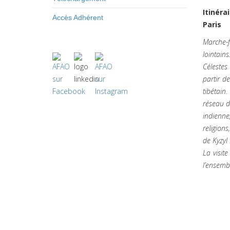
Itinéra
Accès Adhérent
Paris
Marche-fr
lointain
Célestes
partir d
tibétain
réseau de
indienne
religion
de Kyzyl
La visit
l’ensemb