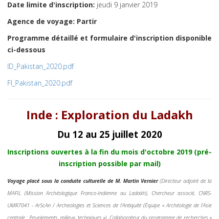
Date limite d'inscription:
jeudi 9 janvier 2019
Agence de voyage: Partir
Programme détaillé et formulaire d'inscription disponible
ci-dessous
ID_Pakistan_2020.pdf
FI_Pakistan_2020.pdf
Inde : Exploration du Ladakh
Du 12 au 25 juillet 2020
Inscriptions ouvertes à la fin du mois d'octobre 2019
(pré-
inscription possible par mail)
Voyage placé sous la conduite culturelle de M.
Martin Vernier
(Directeur adjoint de la
MAFIL (Mission Archéologique Franco-Indienne au Ladakh), Chercheur associé, CNRS-
UMR7041 - ArScAn / Archeologies et Sciences de l’Antiquité (Équipe « Archéologie de l’Asie
centrale : Peuplements, milieux, techniques »), Collaborateur du programme de recherches «