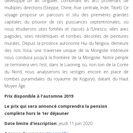
développé un art singulier, combinant les arts provenant de
multiples directions (Steppe, Chine, Asie centrale, Inde, Tibet). Ce
voyage propose un parcours in situ des premières grandes
capitales du pouvoir de ces puissances septentrionales, où
nous étudierons sites fortifiés et classés à l’Unesco, villes avec
pagodes, sites néolithiques et tombes décorées de peintures
murales. Depuis la province autonome Hui du Ningxia, demeure
des rois Xixia, une traversée unique de la Mongolie Intérieure
nous conduira jusqu’à la frontière de la Mongolie. Notre périple
se terminera vers l’est, dans le Liaoning où, non loin de la Corée
du Nord, nous analyserons les vestiges encore en place de
tombes pyramidales du royaume de Koguryo, datant du Haut
Moyen Âge.
Prix disponible à l'automne 2019
Le prix qui sera annoncé comprendra la pension
complète hors le 1er déjeuner
Date limite d'inscription:
jeudi 11 juin 2020