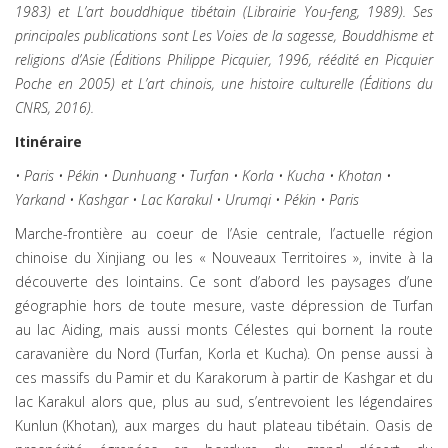
1983) et L’art bouddhique tibétain (Librairie You-feng, 1989). Ses
principales publications sont Les Voies de la sagesse, Bouddhisme et
religions d’Asie (Éditions Philippe Picquier, 1996, réédité en Picquier
Poche en 2005) et L’art chinois, une histoire culturelle (Éditions du
CNRS, 2016).
Itinéraire
• Paris • Pékin • Dunhuang • Turfan • Korla • Kucha • Khotan •
Yarkand • Kashgar • Lac Karakul • Urumqi • Pékin • Paris
Marche-frontière au coeur de l’Asie centrale, l’actuelle région
chinoise du Xinjiang ou les « Nouveaux Territoires », invite à la
découverte des lointains. Ce sont d’abord les paysages d’une
géographie hors de toute mesure, vaste dépression de Turfan
au lac Aiding, mais aussi monts Célestes qui bornent la route
caravanière du Nord (Turfan, Korla et Kucha). On pense aussi à
ces massifs du Pamir et du Karakorum à partir de Kashgar et du
lac Karakul alors que, plus au sud, s’entrevoient les légendaires
Kunlun (Khotan), aux marges du haut plateau tibétain. Oasis de