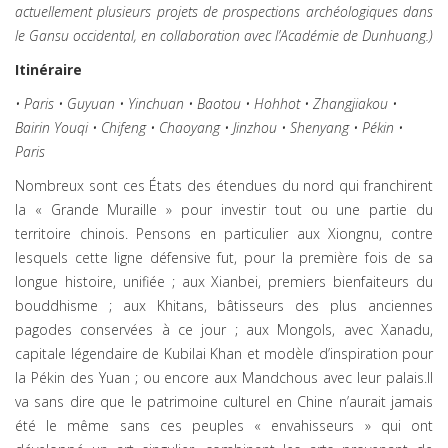
actuellement plusieurs projets de prospections archéologiques dans
le Gansu occidental, en collaboration avec l’Académie de Dunhuang.)
Itinéraire
• Paris • Guyuan • Yinchuan • Baotou • Hohhot • Zhangjiakou •
Bairin Youqi • Chifeng • Chaoyang • Jinzhou • Shenyang • Pékin •
Paris
Nombreux sont ces États des étendues du nord qui franchirent
la « Grande Muraille » pour investir tout ou une partie du
territoire chinois. Pensons en particulier aux Xiongnu, contre
lesquels cette ligne défensive fut, pour la première fois de sa
longue histoire, unifiée ; aux Xianbei, premiers bienfaiteurs du
bouddhisme ; aux Khitans, bâtisseurs des plus anciennes
pagodes conservées à ce jour ; aux Mongols, avec Xanadu,
capitale légendaire de Kubilai Khan et modèle d’inspiration pour
la Pékin des Yuan ; ou encore aux Mandchous avec leur palais.Il
va sans dire que le patrimoine culturel en Chine n’aurait jamais
été le même sans ces peuples « envahisseurs » qui ont