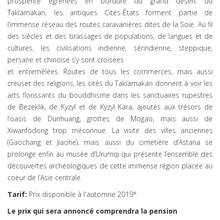
prospérité égrenées en bordure du grand désert du
Taklamakan, les antiques Cités-États forment partie de
l’immense réseau des routes caravanières dites de la Soie. Au fil
des siècles et des brassages de populations, de langues et de
cultures, les civilisations indienne, sérindienne, steppique,
persane et chinoise s’y sont croisées
et entremêlées. Routes de tous les commerces, mais aussi
creuset des religions, les cités du Taklamakan donnent à voir les
arts florissants du bouddhisme dans les sanctuaires rupestres
de Bezeklik, de Kyzyl et de Kyzyl Kara, ajoutés aux trésors de
l’oasis de Dunhuang, grottes de Mogao, mais aussi de
Xiwanfodong trop méconnue. La visite des villes anciennes
(Gaochang et Jiaohe), mais aussi du cimetière d’Astana se
prolonge enfin au musée d’Urumqi qui présente l’ensemble des
découvertes archéologiques de cette immense région placée au
coeur de l’Asie centrale.
Tarif:
Prix disponible à l'automne 2019*
Le prix qui sera annoncé comprendra la pension