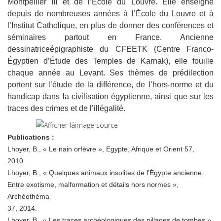
Montpellier III et de l’École du Louvre. Elle enseigne
depuis de nombreuses années à l’École du Louvre et à
l’Institut Catholique, en plus de donner des conférences et
séminaires partout en France. Ancienne
dessinatriceépigraphiste du CFEETK (Centre Franco-
Égyptien d’Étude des Temples de Karnak), elle fouille
chaque année au Levant. Ses thèmes de prédilection
portent sur l’étude de la différence, de l’hors-norme et du
handicap dans la civilisation égyptienne, ainsi que sur les
traces des crimes et de l’illégalité.
Publications :
Lhoyer, B., « Le nain orfèvre », Egypte, Afrique et Orient 57,
2010.
Lhoyer, B., « Quelques animaux insolites de l’Égypte ancienne.
Entre exotisme, malformation et détails hors normes »,
Archéothéma
37, 2014.
Lhoyer, B., « Les traces archéologiques des pillages de tombes »,