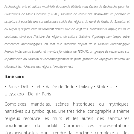
Archéologie, arts et culture matérielle du monde tibétain » au Centre de Recherche pour les
Civilisations de l’Asie Orientale (CRCAO). Diplômé de l’école des Beaux-Arts en peinture et
sculpture, il possède une connaissance solide des régions du nord de l’Inde, du Bhoutan et
du Népal qu’il fréquente assidûment depuis plus de vingt ans. Maîtrisant la langue, les us et
coutumes ainsi que l’histoire des régions de culture tibétaine, il partage son temps entre
recherches archéologiques (en tant que directeur adjoint de la Mission Archéologique
Franco-Indienne au Ladakh et membre fondateur de TEDAHL, un groupe de recherches sur
le patrimoine du Ladakh) et l’accompagnement de petits groupes de voyageurs désireux de
découvrir les richesses des régions himalayennes).
Itinéraire
• Paris • Delhi • Leh • Vallée de l’Indu • Thiksey • Stok • Ull •
Uleytakpo • Delhi • Paris
Complexes mandalas, scènes historiques ou mythiques,
narratives ou symboliques, une très riche iconographie à thème
religieux recouvre les murs et les autels des sanctuaires
bouddhiques du Ladakh. Comment ces représentations
s’organisent-elles pour rendre la doctrine complexe et les