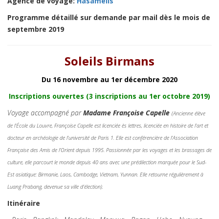
Agence de voyage:
Hasamélis
Programme détaillé sur demande par mail dès le mois de
septembre 2019
Soleils Birmans
Du 16 novembre au 1er décembre 2020
Inscriptions ouvertes (3 inscriptions au 1er octobre 2019)
Voyage accompagné par
Madame Françoise Capelle
(Ancienne élève
de l’École du Louvre, Françoise Capelle est licenciée ès lettres, licenciée en histoire de l’art et
docteur en archéologie de l’université de Paris 1. Elle est conférencière de l’Association
Française des Amis de l’Orient depuis 1995. Passionnée par les voyages et les brassages de
culture, elle parcourt le monde depuis 40 ans avec une prédilection marquée pour le Sud-
Est asiatique: Birmanie, Laos, Cambodge, Vietnam, Yunnan. Elle retourne régulièrement à
Luang Prabang, devenue sa ville d’élection
).
Itinéraire