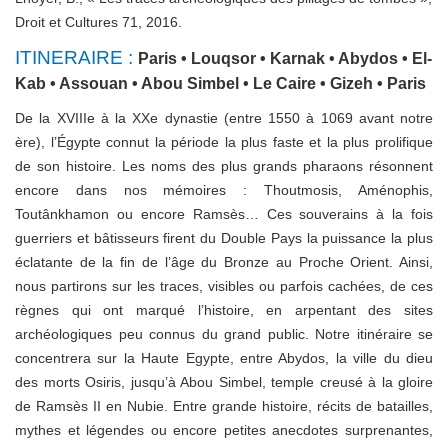
Droit et Cultures 71, 2016.
ITINERAIRE :
Paris • Louqsor • Karnak • Abydos • El-
Kab • Assouan • Abou Simbel • Le Caire • Gizeh • Paris
De la XVIIIe à la XXe dynastie (entre 1550 à 1069 avant notre
ère), l’Égypte connut la période la plus faste et la plus prolifique
de son histoire. Les noms des plus grands pharaons résonnent
encore dans nos mémoires : Thoutmosis, Aménophis,
Toutânkhamon ou encore Ramsès… Ces souverains à la fois
guerriers et bâtisseurs firent du Double Pays la puissance la plus
éclatante de la fin de l’âge du Bronze au Proche Orient. Ainsi,
nous partirons sur les traces, visibles ou parfois cachées, de ces
règnes qui ont marqué l’histoire, en arpentant des sites
archéologiques peu connus du grand public. Notre itinéraire se
concentrera sur la Haute Egypte, entre Abydos, la ville du dieu
des morts Osiris, jusqu’à Abou Simbel, temple creusé à la gloire
de Ramsès II en Nubie. Entre grande histoire, récits de batailles,
mythes et légendes ou encore petites anecdotes surprenantes,