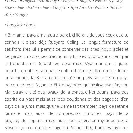
• Paris • Bangkok • Mandalay • Monywa • Bagan • Heho • Nyaung
Shwe • Inle • Indein • Inle • Yangon • Hpa-An • Moulmein • Rocher
d’or • Yangon
• Bangkok • Paris
« Birmanie, pays à nul autre pareil, différent de tous ceux que tu
connais », disait déjà Rudyard Kipling. La longue fermeture de
ses frontières lui a permis de conserver des sites inoubliables et
de garder intactes ses traditions rythmées quotidiennement par
le bouddhisme. Rebaptisée désormais Myanmar par la junte
pour faire oublier son passé colonial d’ancien fleuron des Indes
britanniques, la Birmanie est restée un pays secret et un pays
de contrastes : Pagan, forêt de pagodes qui rivalisa avec Angkor,
Mandalay la cité des joyaux de la dynastie Konbaung, pays des
esprits ou Nats mais aussi des bouddhas et des pagodes d’or,
pays de la junte mais qu’une Dame fait trembler, pays de l’ethnie
birmane mais aussi de nombreuses minorités, pays de la
drogue, de l’opium, mais aussi de la ferveur mystique de la
Shwedagon ou du pèlerinage au Rocher d’Or, barques fuyantes