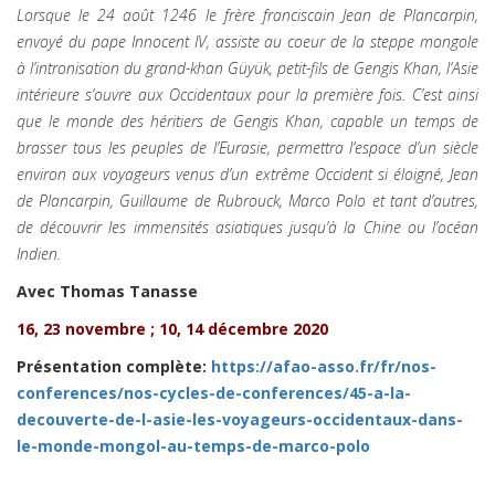
Lorsque le 24 août 1246 le frère franciscain Jean de Plancarpin,
envoyé du pape Innocent IV, assiste au coeur de la steppe mongole
à l’intronisation du grand-khan Güyük, petit-fils de Gengis Khan, l’Asie
intérieure s’ouvre aux Occidentaux pour la première fois. C’est ainsi
que le monde des héritiers de Gengis Khan, capable un temps de
brasser tous les peuples de l’Eurasie, permettra l’espace d’un siècle
environ aux voyageurs venus d’un extrême Occident si éloigné, Jean
de Plancarpin, Guillaume de Rubrouck, Marco Polo et tant d’autres,
de découvrir les immensités asiatiques jusqu’à la Chine ou l’océan
Indien.
Avec Thomas Tanasse
16, 23 novembre ; 10, 14 décembre 2020
Présentation complète:
https://afao-asso.fr/fr/nos-
conferences/nos-cycles-de-conferences/45-a-la-
decouverte-de-l-asie-les-voyageurs-occidentaux-dans-
le-monde-mongol-au-temps-de-marco-polo