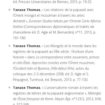
éd. Presses Universitaires de Rennes, 2015, p. 19-32.
Tanase Thomas
, « Les relations de la papauté avec
l’Orient mongol et musulman à travers les artes
dictandi »,
Eurasian Studies-Istituto per l’Oriente Carlo Alfonso
Nallino
(Correspondances diplomatiques et traités de
chancellerie éd. D. Aigle et M. Bernardini), n°11, 2013, p.
161-180.
Tanase Thomas
, « Les Mongols et le monde dans les
registres de la papauté au XIIIe siècle : l’écriture d’une
histoire » dans
La correspondance entre souverains, princes
et cités-États. Approches croisées entre l’Orient musulman,
l’Occident latin et Byzance, (XIIIe-début XVIe)
, actes du
colloque des 2-3 décembre 2008, éd. D. Aigle et S.
Péquignot, Turnhout, éd. Brepols, 2013, p. 77-100.
Tanase Thomas
, « L’universalisme romain à travers les
registres de lettres de la papauté avignonnaise »,
Mélanges
de l’École française de Rome. Moyen Âge
, n°123/2, 2012, XVIII,
p. 577-595.