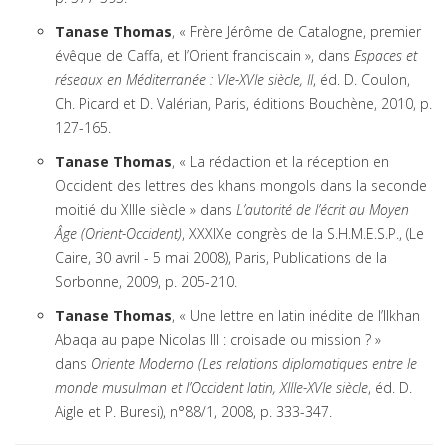
Tanase Thomas
, « Frère Jérôme de Catalogne, premier
évêque de Caffa, et l’Orient franciscain », dans
Espaces et
réseaux en Méditerranée : VIe-XVIe siècle, II
, éd. D. Coulon,
Ch. Picard et D. Valérian, Paris, éditions Bouchène, 2010, p.
127-165.
Tanase Thomas
, « La rédaction et la réception en
Occident des lettres des khans mongols dans la seconde
moitié du XIIIe siècle » dans
L’autorité de l’écrit au Moyen
Âge (Orient-Occident)
, XXXIXe congrès de la S.H.M.E.S.P., (Le
Caire, 30 avril - 5 mai 2008), Paris, Publications de la
Sorbonne, 2009, p. 205-210.
Tanase Thomas
, « Une lettre en latin inédite de l’Ilkhan
Abaqa au pape Nicolas III : croisade ou mission ? »
dans
Oriente Moderno (Les relations diplomatiques entre le
monde musulman et l’Occident latin, XIIIe-XVIe siècle
, éd. D.
Aigle et P. Buresi), n°88/1, 2008, p. 333-347.