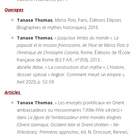
Ouvrages
Tanase Thomas
,
Marco Polo
, Paris, Éditions Ellipses
(Biographies et mythes historiques), 2016.
Tanase Thomas
,
« Jusqu’aux limites du monde ». La
papauté et la mission franciscaine, de l’Asie de Marco Polo à
l’Amérique de Christophe Colomb
, Rome, Éditions de l’École
française de Rome (B.E.F.A.R., n°358), 2013.
abrielle Abbe, « La construction d’un mythe »,
L’Histoire
,
dossier spécial « Angkor. Comment meurt un empire »,
Avril 2020, p. 52-59
Articles
Tanase Thomas
, « Les envoyés pontificaux en Orient :
ambassadeurs ou missionnaires ? (XIIIe-XIVe siècles) »
dans
La figure de l’ambassadeur entre mondes éloignés
(Orient islamique, Occident latin et Orient chrétien – XIe-
XVIesiècles). Premières approches
, éd. N. Drocourt, Rennes,