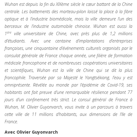
Wuhan est depuis la fin du XIXème siècle le cœur battant de la Chine
centrale. Les battements des marteau-pilon laissé la place à la fibre
optique et à l’industrie biomédicale, mais la ville demeure l’un des
berceaux de l’industrie automobile chinoise. Wuhan est aussi la
ère
1
ville universitaire de Chine, avec près plus de 1,2 millions
d’étudiants. Avec une centaine d’implantations d’entreprises
françaises, une cinquantaine d’événements culturels organisés par le
consulat générale de France chaque année, une filière de formation
médicale francophone et de nombreuses coopérations universitaires
et scientifiques, Wuhan est la ville de Chine qui se dit la plus
francophile. Traversée par sa Majesté le Yangtsékiang, l’eau y est
omniprésente. Révélée au monde par l’épidémie de Covid-19, ses
habitants ont fait preuve d’une remarquable résilience pendant 77
jours d’un confinement très strict. Le consul général de France à
Wuhan, M. Olivier Guyonvarch, vous invite à un parcours à travers
cette ville de 11 millions d’habitants, aux dimensions de l’Ile de
France.
Avec
Olivier Guyonvarch