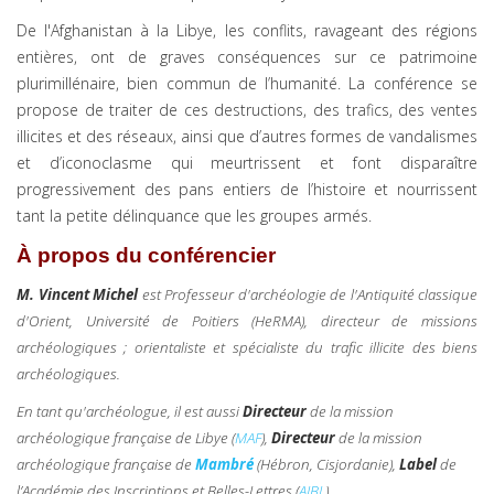
De l'Afghanistan à la Libye, les conflits, ravageant des régions
entières, ont de graves conséquences sur ce patrimoine
plurimillénaire, bien commun de l’humanité. La conférence se
propose de traiter de ces destructions, des trafics, des ventes
illicites et des réseaux, ainsi que d’autres formes de vandalismes
et d’iconoclasme qui meurtrissent et font disparaître
progressivement des pans entiers de l’histoire et nourrissent
tant la petite délinquance que les groupes armés.
À propos du conférencier
M.
Vincent Michel
est Professeur d'archéologie de l'Antiquité classique
d'Orient, Université de Poitiers (HeRMA), directeur de missions
archéologiques ; orientaliste et spécialiste du trafic illicite des biens
archéologiques.
En tant qu'archéologue, il est aussi
Directeur
de la mission
archéologique française de Libye (
MAF
),
Directeur
de la mission
archéologique française de
Mambré
(Hébron, Cisjordanie),
Label
de
l’Académie des Inscriptions et Belles-Lettres (
AIBL
).