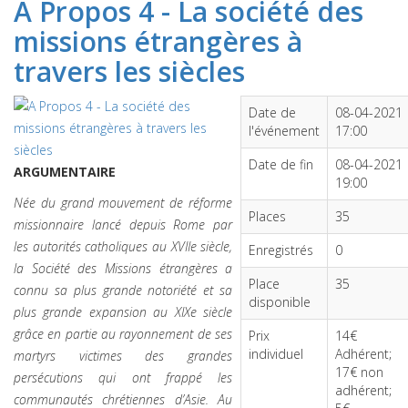
A Propos 4 - La société des
missions étrangères à
travers les siècles
Date de
08-04-2021
l'événement
17:00
Date de fin
08-04-2021
ARGUMENTAIRE
19:00
Née du grand mouvement de réforme
Places
35
missionnaire lancé depuis Rome par
les autorités catholiques au XVIIe siècle,
Enregistrés
0
la Société des Missions étrangères a
Place
35
connu sa plus grande notoriété et sa
disponible
plus grande expansion au XIXe siècle
grâce en partie au rayonnement de ses
Prix
14€
individuel
Adhérent;
martyrs victimes des grandes
17€ non
persécutions qui ont frappé les
adhérent;
communautés chrétiennes d’Asie. Au