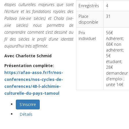
étapes culturelles majeures que sont
Enregistrés
4
l’écriture et les fondations royales des
Place
31
Pallava (vie-ixe siècles) et Chola (ixe-
disponible
xiiie siècles) nous permettra de
comprendre comment s’est dessiné au
Prix
56€
individuel
Adhérent;
fil des siècles le profil d’une identité
68€ non
aujourd’hui très affirmée.
adhérent;
Avec Charlotte Schmid
5€
étudiant;
Présentation complète:
28€
https://afao-asso.fr/fr/nos-
demandeur
d'emploi ;
conferences/nos-cycles-de-
unité 14€
conferences/48-l-alchimie-
culturelle-du-pays-tamoul
S'inscrire
Détails