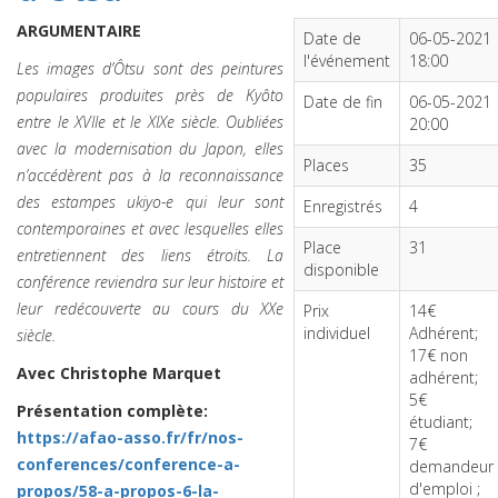
ARGUMENTAIRE
Date de
06-05-2021
l'événement
18:00
Les images d’Ôtsu sont des peintures
populaires produites près de Kyôto
Date de fin
06-05-2021
entre le XVIIe et le XIXe siècle. Oubliées
20:00
avec la modernisation du Japon, elles
Places
35
n’accédèrent pas à la reconnaissance
des estampes ukiyo-e qui leur sont
Enregistrés
4
contemporaines et avec lesquelles elles
Place
31
entretiennent des liens étroits. La
disponible
conférence reviendra sur leur histoire et
leur redécouverte au cours du XXe
Prix
14€
individuel
Adhérent;
siècle.
17€ non
Avec Christophe Marquet
adhérent;
5€
Présentation complète:
étudiant;
https://afao-asso.fr/fr/nos-
7€
conferences/conference-a-
demandeur
d'emploi ;
propos/58-a-propos-6-la-