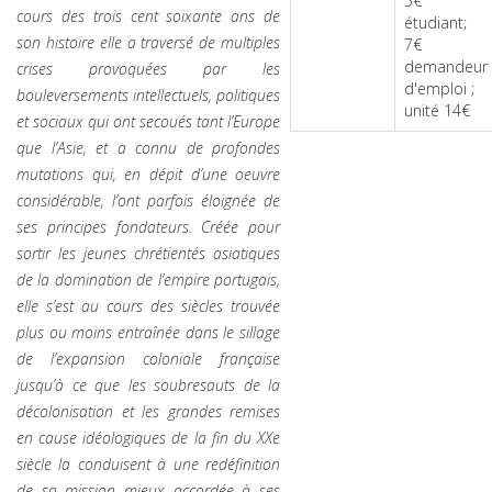
5€
cours des trois cent soixante ans de
étudiant;
son histoire elle a traversé de multiples
7€
demandeur
crises provoquées par les
d'emploi ;
bouleversements intellectuels, politiques
unité 14€
et sociaux qui ont secoués tant l’Europe
que l’Asie, et a connu de profondes
mutations qui, en dépit d’une oeuvre
considérable, l’ont parfois éloignée de
ses principes fondateurs. Créée pour
sortir les jeunes chrétientés asiatiques
de la domination de l’empire portugais,
elle s’est au cours des siècles trouvée
plus ou moins entraînée dans le sillage
de l’expansion coloniale française
jusqu’à ce que les soubresauts de la
décolonisation et les grandes remises
en cause idéologiques de la fin du XXe
siècle la conduisent à une redéfinition
de sa mission mieux accordée à ses